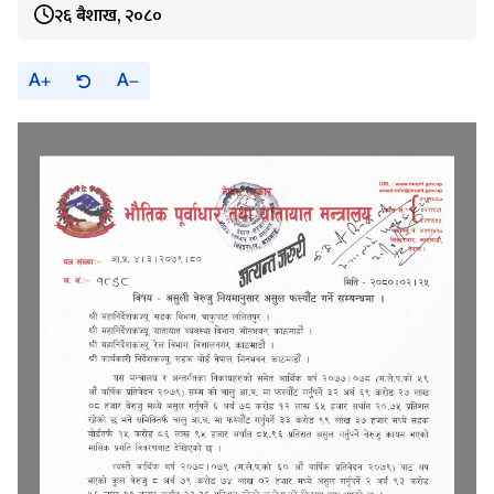
२६ बैशाख, २०८०
A
A