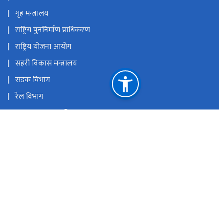
गृह मन्त्रालय
राष्ट्रिय पुननिर्माण प्राधिकरण
राष्ट्रिय योजना आयोग
सहरी विकास मन्त्रालय
सडक विभाग
रेल विभाग
यातायात व्यवस्था विभाग
नेपाल पानीजहाज कार्यालय
राष्ट्रिय प्राकृतिक स्रोत तथा वित्त आयोग
सिंहदरबार, काठमाण्डौँ
info@moid.gov.np
+‌‌‌‌‌‌९७७-१-४३११७३२