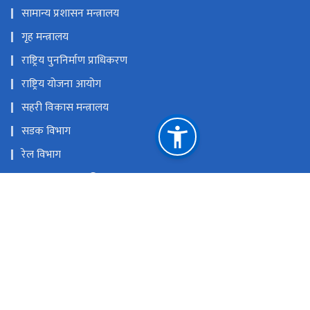
सामान्य प्रशासन मन्त्रालय
गृह मन्त्रालय
राष्ट्रिय पुननिर्माण प्राधिकरण
राष्ट्रिय योजना आयोग
सहरी विकास मन्त्रालय
सडक विभाग
रेल विभाग
यातायात व्यवस्था विभाग
नेपाल पानीजहाज कार्यालय
राष्ट्रिय प्राकृतिक स्रोत तथा वित्त आयोग
सिंहदरबार, काठमाण्डौँ
info@moid.gov.np
+‌‌‌‌‌‌९७७-१-४३११७३२