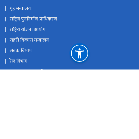
गृह मन्त्रालय
राष्ट्रिय पुननिर्माण प्राधिकरण
राष्ट्रिय योजना आयोग
सहरी विकास मन्त्रालय
सडक विभाग
रेल विभाग
यातायात व्यवस्था विभाग
नेपाल पानीजहाज कार्यालय
राष्ट्रिय प्राकृतिक स्रोत तथा वित्त आयोग
सिंहदरबार, काठमाण्डौँ
info@moid.gov.np
+‌‌‌‌‌‌९७७-१-४३११७३२