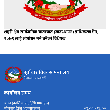
शहरी क्षेत्र सार्वजनिक यातायात (व्यवस्थापन) प्राधिकरण ऐन,
२०७९ लाई संशोधन गर्न बनेको विधेयक
पूर्वाधार विकास मन्त्रालय
सिंहदरबार, काठमाण्डौँ
कार्यालय समय
जाडो (कार्तिक १६ देखि माघ १५)
०९:०० - १६:००
सोमबार देखि शुक्रबारसम्म