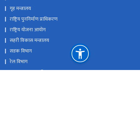
गृह मन्त्रालय
राष्ट्रिय पुननिर्माण प्राधिकरण
राष्ट्रिय योजना आयोग
सहरी विकास मन्त्रालय
सडक विभाग
रेल विभाग
यातायात व्यवस्था विभाग
नेपाल पानीजहाज कार्यालय
राष्ट्रिय प्राकृतिक स्रोत तथा वित्त आयोग
सिंहदरबार, काठमाण्डौँ
info@moid.gov.np
+‌‌‌‌‌‌९७७-१-४३११७३२