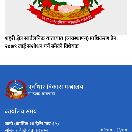
शहरी क्षेत्र सार्वजनिक यातायात (व्यवस्थापन) प्राधिकरण ऐन,
२०७९ लाई संशोधन गर्न बनेको विधेयक
पूर्वाधार विकास मन्त्रालय
सिंहदरबार, काठमाण्डौँ
कार्यालय समय
जाडो (कार्तिक १६ देखि माघ १५)
०९:०० - १६:००
सोमबार देखि शुक्रबारसम्म